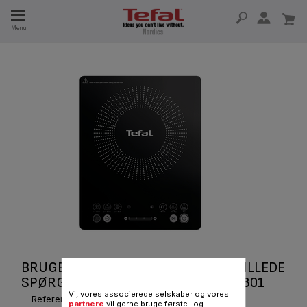
Menu
 I 15 ÅR
BRUGERVEJLEDNINGER OG OFTE STILLEDE
SPØRGSMÅL INDH HOB IH210 IH210801
Vi, vores associerede selskaber og vores
Reference :
IH210801
partnere
vil gerne bruge første- og