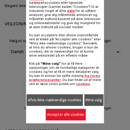
tredjepartscookies eller lignende
Elegant design for nem madlavning
teknologier (samlet kaldet "Cookies") til at
indsamle nogle af dine
data
for at udføre
analyser, give dig målrettede annoncer og
målrettet indhold baseret på dine interesser
og onlineaktiviteter og give dig mulighed for
VEJLEDNINGER OG GARANTI
at dele indhold på sociale medier.
Du kan acceptere eller afvise ovenstående
ved at klikke på "Accepter alle cookies" eller
Vælg et sprog for at vise instruktioner og brugervejledninger:
"Afvis ikke-nødvendige cookies". Bemærk,
at hvis du afviser cookies, bruger vi kun de
cookies, der er nødvendige for at kunne
drive webstedet på en effektiv måde.
Klik på
"Mine valg"
for at få flere
oplysninger om de forskellige kategorier af
cookies og for at få et mere detaljeret valg.
Du kan til enhver tid skifte mening
fra vores
præferencecenter
. Du kan finde ud af mere
ved at læse vores politik om
cookies
.
Afvis ikke-nødvendige cookies
Mine valg
Hent manual
Garantioplysninger
Accepter alle cookies