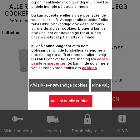
og onlineaktiviteter og give dig mulighed for
ALLE RESERVEDELE OG TILBEHØR TIL EGG
at dele indhold på sociale medier.
COOKER
Du kan acceptere eller afvise ovenstående
ved at klikke på "Accepter alle cookies" eller
Reference :
270110
"Afvis ikke-nødvendige cookies". Bemærk,
at hvis du afviser cookies, bruger vi kun de
1 tilbehør
cookies, der er nødvendige for at kunne
drive webstedet på en effektiv måde.
Klik på
"Mine valg"
for at få flere
DOSERINGSANORDNING + PIND SS-
oplysninger om de forskellige kategorier af
183424
cookies og for at få et mere detaljeret valg.
Du kan til enhver tid skifte mening
fra vores
Til æggekoger
præferencecenter
. Du kan finde ud af mere
ved at læse vores politik om
cookies
.
Reference :
SS-183424
På lager
32,00 DKK
Afvis ikke-nødvendige cookies
Mine valg
FØJ TIL INDKØBSVOGN
Accepter alle cookies
Sikker betaling
Levering
Databeskyttelse
G S B